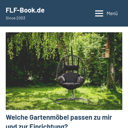
Zum
springen
FLF-Book.de
Inhalt
Menü
Since 2003
springen
Welche Gartenmöbel passen zu mir
und zur Einrichtung?