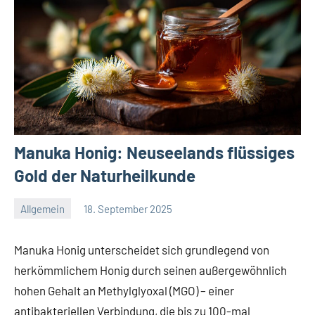
Manuka Honig: Neuseelands flüssiges
Gold der Naturheilkunde
Allgemein
18. September 2025
Redaktion
Keine
Kommentare
Manuka Honig unterscheidet sich grundlegend von
herkömmlichem Honig durch seinen außergewöhnlich
hohen Gehalt an Methylglyoxal (MGO) – einer
antibakteriellen Verbindung, die bis zu 100-mal