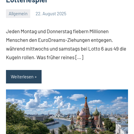
Allgemein
22. August 2025
Redaktion
Keine
Kommentare
Jeden Montag und Donnerstag fiebern Millionen
Menschen den EuroDreams-Ziehungen entgegen,
während mittwochs und samstags bei Lotto 6 aus 49 die
Kugeln rollen. Was früher reines […]
Weiterlesen