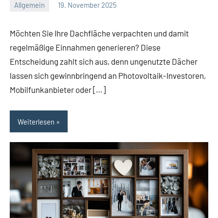
Allgemein
19. November 2025
Redaktion
Keine
Kommentare
Möchten Sie Ihre Dachfläche verpachten und damit
regelmäßige Einnahmen generieren? Diese
Entscheidung zahlt sich aus, denn ungenutzte Dächer
lassen sich gewinnbringend an Photovoltaik-Investoren,
Mobilfunkanbieter oder […]
Weiterlesen