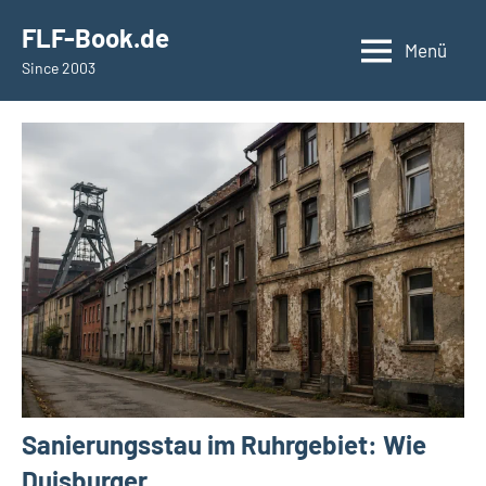
Zum
springen
FLF-Book.de
Inhalt
Menü
Since 2003
springen
Sanierungsstau im Ruhrgebiet: Wie
Duisburger