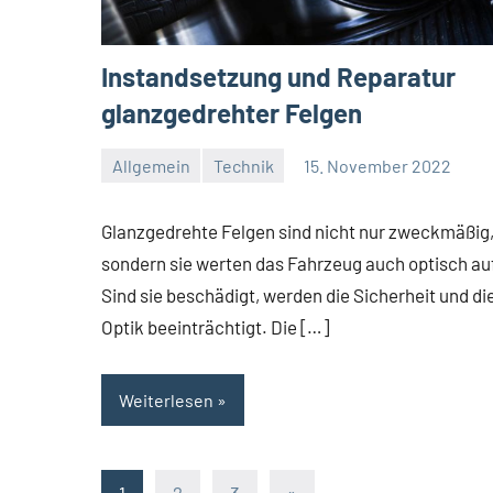
Instandsetzung und Reparatur
glanzgedrehter Felgen
Allgemein
Technik
15. November 2022
Redaktion
Keine
Kommentare
Glanzgedrehte Felgen sind nicht nur zweckmäßig
sondern sie werten das Fahrzeug auch optisch au
Sind sie beschädigt, werden die Sicherheit und di
Optik beeinträchtigt. Die […]
Weiterlesen
1
2
3
Nächste
»