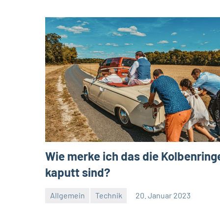
Wie merke ich das die Kolbenring
kaputt sind?
Allgemein
Technik
20. Januar 2023
Redaktion
Keine
Kommentare