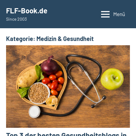
Zum
springen
FLF-Book.de
Inhalt
Menü
Since 2003
springen
Kategorie:
Medizin & Gesundheit
Top 3 der besten Gesundheitsblogs in