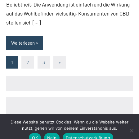
Beliebtheit. Die Anwendung ist einfach und die Wirkung
auf das Wohlbefinden vielseitig. Konsumenten von CBD
stellen sich […]
Weiterlesen
1
2
3
Nächste
»
Seitennummerierung
Beiträge
der
Beiträge
Diese Website benutzt Cookies. Wenn du die Website weiter
nutzt, gehen wir von deinem Einverständnis aus.
Impressum
|
Datenschutzerklärung
OK
Nein
Datenschutzerklärung