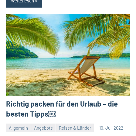
Weiterlesen
Richtig packen für den Urlaub – die
besten Tipps￼
Allgemein
Angebote
Reisen & Länder
19. Juli 2022
Redaktion
Keine