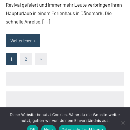
Revival gefeiert und immer mehr Leute verbringen ihren
Haupturlaub in einem Ferienhaus in Dänemark. Die
schnelle Anreise, […]
Weiterlesen
1
2
Nächste
»
Seitennummerierung
Beiträge
der
Beiträge
Diese Website benutzt Cookies. Wenn du die Website weiter
nutzt, gehen wir von deinem Einverständnis aus.
Impressum
|
Datenschutzerklärung
OK
Nein
Datenschutzerklärung