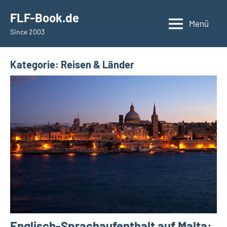
Zum
springen
FLF-Book.de
Inhalt
Menü
Since 2003
springen
Kategorie:
Reisen & Länder
Englisch-Sprachaufenthalt auf Malta: