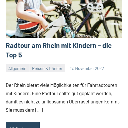
Radtour am Rhein mit Kindern – die
Top 5
Allgemein
Reisen & Länder
17. November 2022
Redaktion
Keine
Kommentare
Der Rhein bietet viele Möglichkeiten für Fahrradtouren
mit Kindern. Eine Radtour sollte gut geplant werden,
damit es nicht zu unliebsamen Überraschungen kommt.
Sie muss dem […]