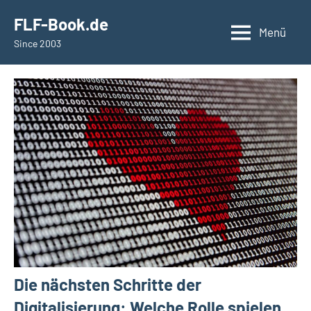
springen
FLF-Book.de
Menü
Since 2003
Die nächsten Schritte der
Digitalisierung: Welche Rolle spielen