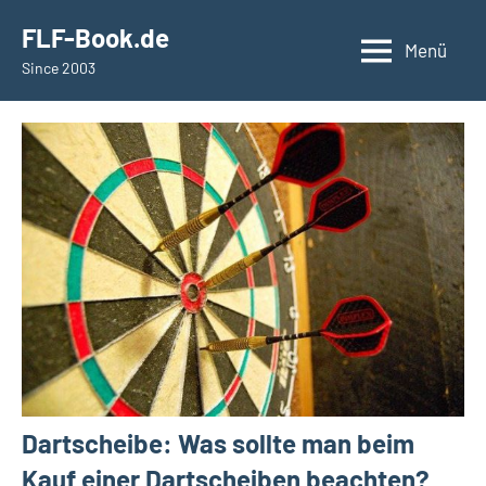
Zum
springen
FLF-Book.de
Inhalt
Menü
Since 2003
springen
Dartscheibe: Was sollte man beim
Kauf einer Dartscheiben beachten?