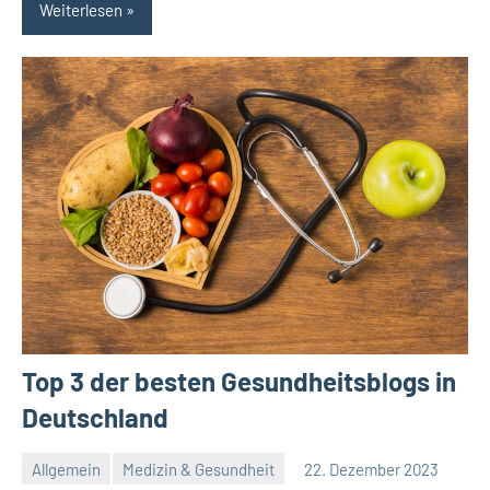
Weiterlesen
Top 3 der besten Gesundheitsblogs in
Deutschland
Allgemein
Medizin & Gesundheit
22. Dezember 2023
Redaktion
Keine