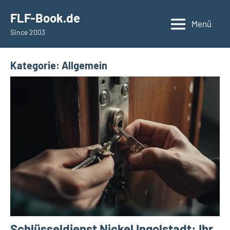
Zum
springen
FLF-Book.de
Inhalt
Menü
Since 2003
springen
Kategorie:
Allgemein
Schlüsseldienst Nickel Ingolstadt: Ihr