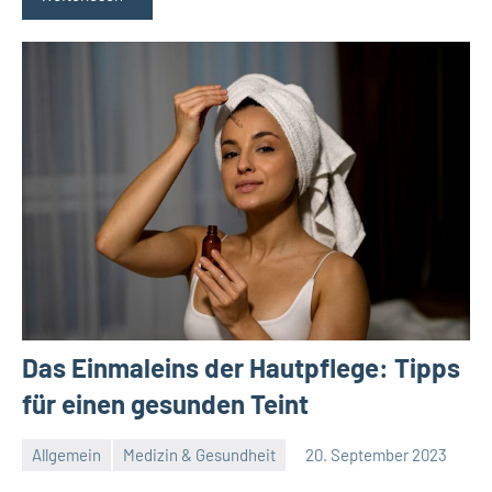
Das Einmaleins der Hautpflege: Tipps
für einen gesunden Teint
Allgemein
Medizin & Gesundheit
20. September 2023
Redaktion
Keine