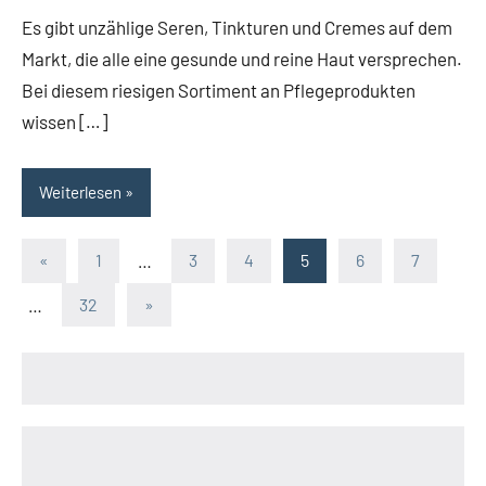
Kommentare
Es gibt unzählige Seren, Tinkturen und Cremes auf dem
Markt, die alle eine gesunde und reine Haut versprechen.
Bei diesem riesigen Sortiment an Pflegeprodukten
wissen […]
Weiterlesen
«
Vorherige
1
…
3
4
5
6
7
Seitennummerierung
Beiträge
…
32
Nächste
»
der
Beiträge
Beiträge