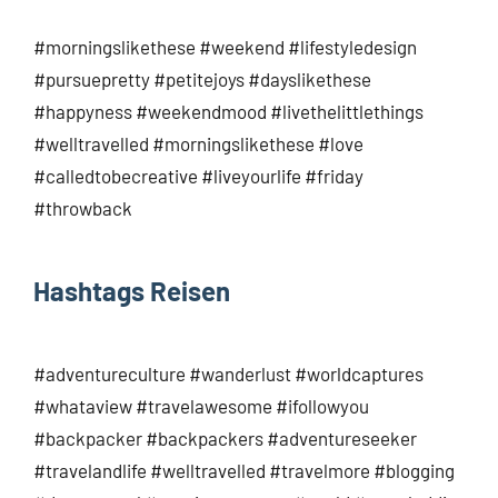
#morningslikethese #weekend #lifestyledesign
#pursuepretty #petitejoys #dayslikethese
#happyness #weekendmood #livethelittlethings
#welltravelled #morningslikethese #love
#calledtobecreative #liveyourlife #friday
#throwback
Hashtags Reisen
#adventureculture #wanderlust #worldcaptures
#whataview #travelawesome #ifollowyou
#backpacker #backpackers #adventureseeker
#travelandlife #welltravelled #travelmore #blogging