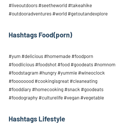
#liveoutdoors #seetheworld #takeahike
#outdooradventures #world #getoutandexplore
Hashtags Food(porn)
#yum #delicious #homemade #foodporn
#foodlicious #foodshot #food #goodeats #nomnom
#foodstagram #hungry #yummie #wineoclock
#foooooood #cookingisgreat #cleaneating
#fooddiary #homecooking #snack #goodeats
#foodography #culturelife #vegan #vegetable
Hashtags Lifestyle