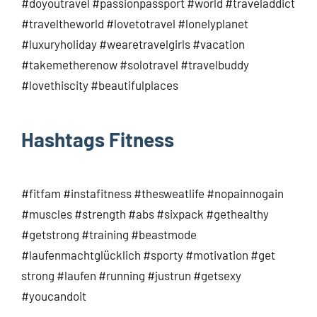
#doyoutravel #passionpassport #world #traveladdict
#traveltheworld #lovetotravel #lonelyplanet
#luxuryholiday #wearetravelgirls #vacation
#takemetherenow #solotravel #travelbuddy
#lovethiscity #beautifulplaces
Hashtags Fitness
#fitfam #instafitness #thesweatlife #nopainnogain
#muscles #strength #abs #sixpack #gethealthy
#getstrong #training #beastmode
#laufenmachtglücklich #sporty #motivation #get
strong #laufen #running #justrun #getsexy
#youcandoit