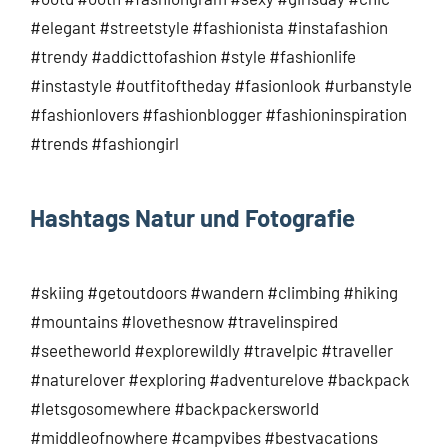
#elegant #streetstyle #fashionista #instafashion
#trendy #addicttofashion #style #fashionlife
#instastyle #outfitoftheday #fasionlook #urbanstyle
#fashionlovers #fashionblogger #fashioninspiration
#trends #fashiongirl
Hashtags Natur und Fotografie
#skiing #getoutdoors #wandern #climbing #hiking
#mountains #lovethesnow #travelinspired
#seetheworld #explorewildly #travelpic #traveller
#naturelover #exploring #adventurelove #backpack
#letsgosomewhere #backpackersworld
#middleofnowhere #campvibes #bestvacations