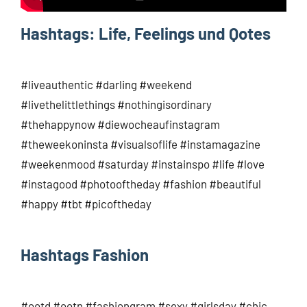
Hashtags: Life, Feelings und Qotes
#liveauthentic #darling #weekend
#livethelittlethings #nothingisordinary
#thehappynow #diewocheaufinstagram
#theweekoninsta #visualsoflife #instamagazine
#weekenmood #saturday #instainspo #life #love
#instagood #photooftheday #fashion #beautiful
#happy #tbt #picoftheday
Hashtags Fashion
#ootd #ootn #fashiongram #sexy #girlsday #chic