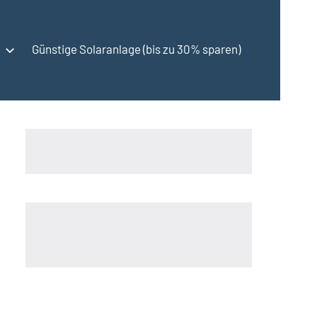
Günstige Solaranlage (bis zu 30% sparen)