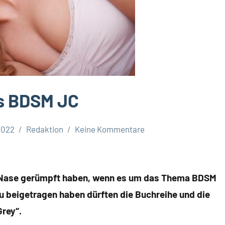
es BDSM JC
2022
Redaktion
Keine Kommentare
e Nase gerümpft haben, wenn es um das Thema BDSM
zu beigetragen haben dürften die Buchreihe und die
Grey“.