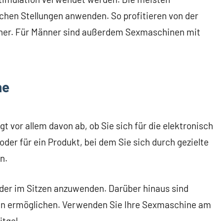
chen Stellungen anwenden. So profitieren von der
ner. Für Männer sind außerdem Sexmaschinen mit
ne
 vor allem davon ab, ob Sie sich für die elektronisch
der für ein Produkt, bei dem Sie sich durch gezielte
n.
der im Sitzen anzuwenden. Darüber hinaus sind
onen ermöglichen. Verwenden Sie Ihre Sexmaschine am
tgel.