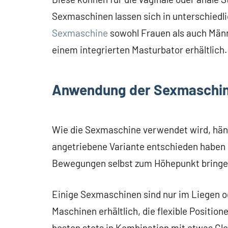
Sexmaschinen lassen sich in unterschiedli
Sexmaschine
sowohl Frauen als auch Män
einem integrierten Masturbator erhältlich.
Anwendung der Sexmaschi
Wie die Sexmaschine verwendet wird, hängt
angetriebene Variante entschieden haben o
Bewegungen selbst zum Höhepunkt bringe
Einige Sexmaschinen sind nur im Liegen o
Maschinen erhältlich, die flexible Positi
besten stets in Kombination mit etwas Glei