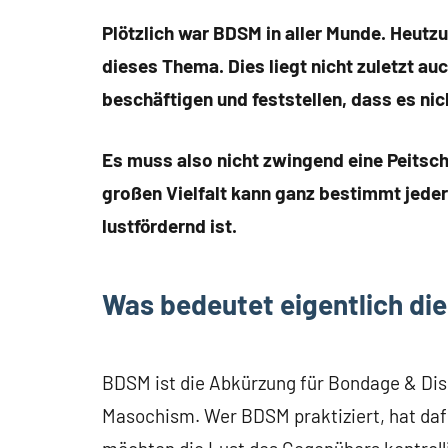
Plötzlich war BDSM in aller Munde. Heutz
dieses Thema. Dies liegt nicht zuletzt au
beschäftigen und feststellen, dass es nic
Es muss also nicht zwingend eine Peitsc
großen Vielfalt kann ganz bestimmt jede
lustfördernd ist.
Was bedeutet eigentlich d
BDSM ist die Abkürzung für Bondage & Di
Masochism. Wer BDSM praktiziert, hat da