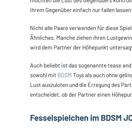
möchten die Lust des Gegenübers kontrol
ihrem Gegenüber einfach nur fallen lassen
Nicht alle Paare verwenden für diese Spie
Ähnliches. Manche ziehen ihren Lustgewinn
wird dem Partner der Höhepunkt untersagt
Auch beliebt ist das sogenannte tease and
sowohl mit
BDSM
Toys als auch ohne gelin
Lust auszuloten und die Erregung des Part
entscheidet, ob der Partner einen Höhepun
Fesselspielchen im BDSM J