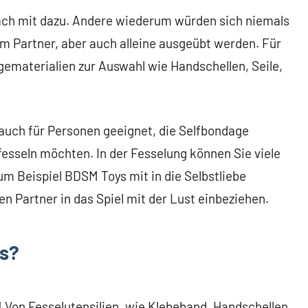
ach mit dazu. Andere wiederum würden sich niemals
m Partner, aber auch alleine ausgeübt werden. Für
materialien zur Auswahl wie Handschellen, Seile,
 auch für Personen geeignet, die Selfbondage
 fesseln möchten. In der Fesselung können Sie viele
m Beispiel BDSM Toys mit in die Selbstliebe
en Partner in das Spiel mit der Lust einbeziehen.
es?
 Von Fesselutensilien, wie Klebeband, Handschellen